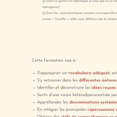
2
) Dont le genre est identique à celui qui lui a ét
transgenre).
3
) Dont les caractéristiques sexuées correspondent 
norme « femelle » telles que définies par la médeci
Cette formation vise à :
S’approprier un
vocabulaire adéquat
, ac
S’y retrouver dans les
différentes notion
Identifier et déconstruire les
idées reçues
Sortir d’une vision hétérodyaciscentrée p
Appréhender les
discriminations systémi
En intégrer les principales
répercussions d