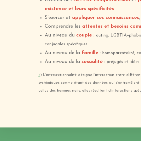
Obtenir des
clefs de compréhension
et
p
existence et leurs spécificités
S’exercer et
appliquer ses connaissances
Comprendre les
attentes et besoins co
Au niveau du
couple
:
outing, LGBTIA+phobie (
conjugales spécifiques…
Au niveau de la
famille
:
homoparentalité, co
Au niveau de la
sexualité
:
préjugés et idées
4
) L’intersectionnalité désigne l’interaction entre différen
systémiques comme étant des données qui s’entremêlent e
celles des hommes noirs, elles résultent d’interactions s