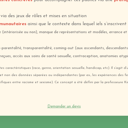
istes concrètes
pour accompagner ces publics via une
pratiq
, via des jeux de rôles et mises en situation
mmunautaires
ainsi que le contexte dans lequel iels s’inscrivent
intériorisée ou non), manque de représentations et modèles, errance et pr
-parentalité, transparentalité, coming-out (aux ascendants, descendants,…
 reçues, accès aux soins de santé sexuelle, contraception, anatomies atypi
tes caractéristiques (race, genre, orientation sexuelle, handicap, etc). Il s’agit d
t non des données séparées ou indépendantes (par ex., les expériences des fem
pécifiques entre racisme et sexisme). Ce concept a été défini par la professeure
Demander un devis