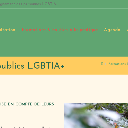
ompagnement des personnes LGBTIA+
ltation
Formations & Soutien à la pratique
Agenda
 publics LGBTIA+
>
Formations 
ise en compte de leurs