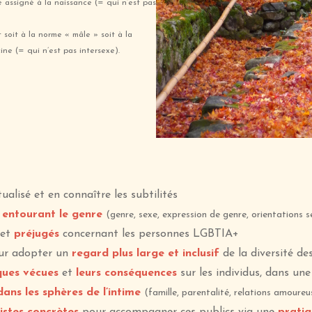
é assigné à la naissance (= qui n’est pas
soit à la norme « mâle » soit à la
ne (= qui n’est pas intersexe).
tualisé et en connaître les subtilités
s entourant le genre
(genre, sexe, expression de genre, orientations 
et
préjugés
concernant les personnes LGBTIA+
our adopter un
regard plus large et inclusif
de la diversité de
ques vécues
et
leurs conséquences
sur les individus, dans un
ans les sphères de l’intime
(famille, parentalité, relations amoureu