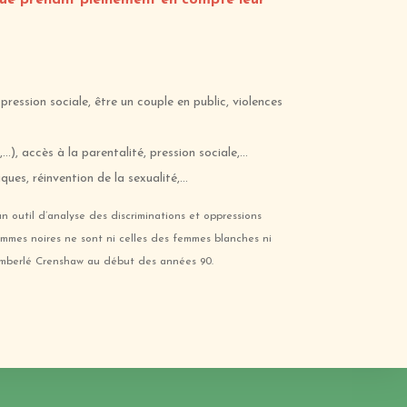
ue prenant pleinement en compte leur
ession sociale, être un couple en public, violences
), accès à la parentalité, pression sociale,…
ques, réinvention de la sexualité,…
’un outil d’analyse des discriminations et oppressions
mes noires ne sont ni celles des femmes blanches ni
 Kimberlé Crenshaw au début des années 90.