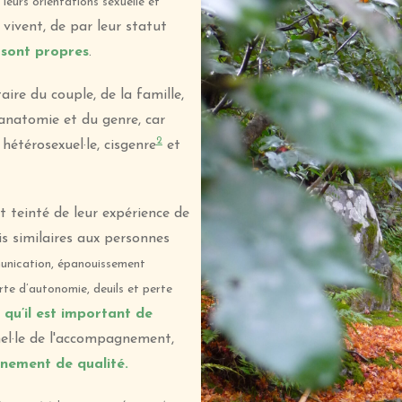
 leurs orientations sexuelle et
vivent, de par leur statut
s sont propres
.
ire du couple, de la famille,
l’anatomie et du genre, car
2
 hétérosexuel·le, cisgenre
et
 teinté de leur expérience de
is similaires aux personnes
nication, épanouissement
rte d’autonomie, deuils et perte
s qu’il est important de
el·le de l'accompagnement,
nement de qualité.