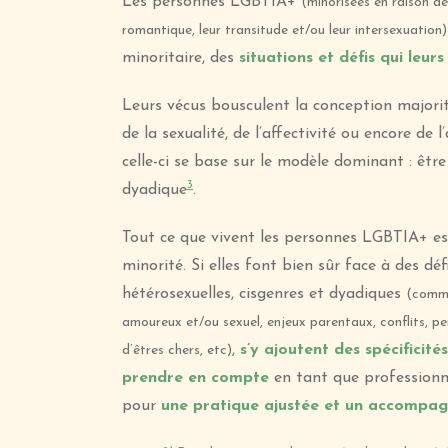
Les personnes LGBTIA+
(minorisées en raison de
romantique, leur transitude et/ou leur intersexuation)
minoritaire,
des
situations et défis qui leur
Leurs vécus bousculent la conception majorita
de la sexualité, de l’affectivité ou encore de 
celle-ci se base sur le modèle dominant : être
3
dyadique
.
Tout ce que vivent les personnes LGBTIA+ est
minorité. Si elles font
bien sûr
face à des déf
hétérosexuelles, cisgenres et dyadiques
(commu
amoureux et/ou sexuel, enjeux parentaux, conflits, pe
,
s’y ajoutent des spécificité
d’êtres chers, etc)
prendre en compte
en tant que professionn
pour
une pratique ajustée et un accompag