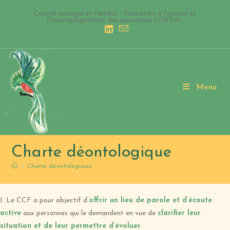
Skip
Conseil conjugal et familial - formation à l'accueil et
to
l'accompagnement des personnes LGBTIA+
content
Menu
Charte déontologique
>
Charte déontologique
1. Le CCF a pour objectif d’
offrir un lieu de parole et d’écoute
active
aux personnes qui le demandent en vue de
clarifier leur
situation et de leur permettre d’évoluer
.